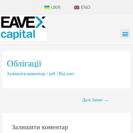
UKR
ENG
Облігації
Залишити коментар
/
pdf
/ Від
user
Далі Запис
→
Залишити коментар