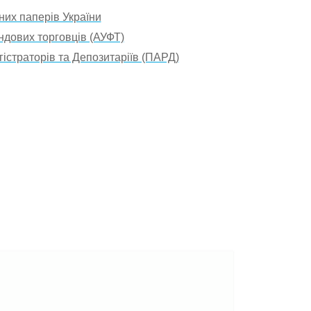
них паперів України
ндових торговців (АУФТ)
істраторів та Депозитаріїв (ПАРД)