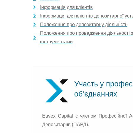
Інформація для клієнтів
Інформація для клієнтів депозитарної ус
Положення про депозитарну діяльність
Положення про провадження діяльності з
інструментами
Участь у профес
об’єднаннях
Eavex Capital є членом Професійної Ас
Депозитаріїв (ПАРД).