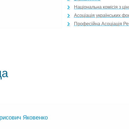
Національна комісія з цін
Асоціація українських фо
Професійна Асоціація Рег
да
рисович Яковенко