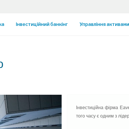
ка
Інвестиційний банкінг
Управління активам
ю
Інвестиційна фірма Eave
того часу є одним з лідер