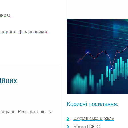
танови
 торгівлі фінансовими
ійних
Корисні посилання:
оціації Реєстраторів та
«Українська біржа»
Біржа ПФТС