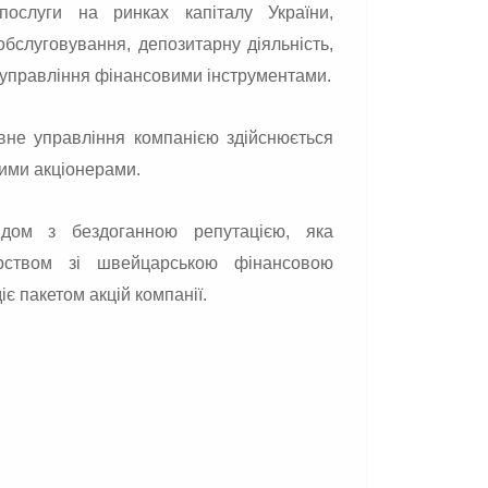
послуги на ринках капіталу України,
бслуговування, депозитарну діяльність,
а управління фінансовими інструментами.
вне управління компанією здійснюється
ними акціонерами.
ндом з бездоганною репутацією, яка
ерством зі швейцарською фінансовою
є пакетом акцій компанії.