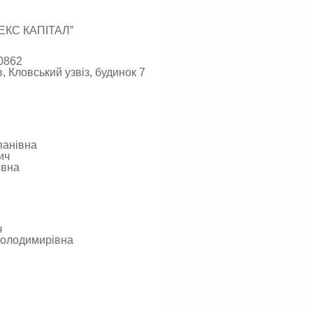
КС КАПІТАЛ”
0862
, Кловський узвіз, будинок 7
панівна
ич
івна
ч
Володимирівна