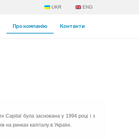
UKR
ENG
и
Про компанію
Контакти
x Capital була заснована у 1994 році і з
ів на ринках капіталу в Україні.