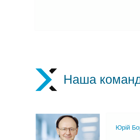
Наша коман
Юрій Бо