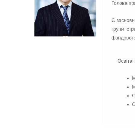
Голова пр
Є засновн
групи стр
фондового
Освіта:
М
М
С
С