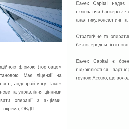
Eavex Capital надає 
включаючи брокерське о
аналітику, консалтинг т
Стратегічне та операти
безпосередньо її основ
Eavex Capital є бре
стиційною фірмою (торговцем
підкріплюється партн
тановою. Має ліцензії на
групою Accuro, що володі
ності, андеррайтингу. Також
танови та управління цінними
вати операції з акціями,
, зокрема, ОВДП.