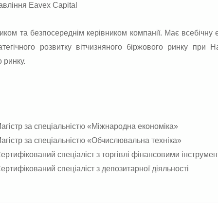
авління Eavex Capital
иком та безпосереднім керівником компанії. Має всебічну е
атегічного розвитку вітчизняного біржового ринку при На
 ринку.
агістр за спеціальністю «Міжнародна економіка»
агістр за спеціальністю «Обчислювальна техніка»
ертифікований спеціаліст з торгівлі фінансовими інструме
ертифікований спеціаліст з депозитарної діяльності