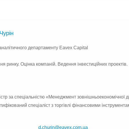
Чурін
аналітичного департаменту Eavex Capital
я ринку. Оцінка компаній. Ведення інвестиційних проектів.
істр за спеціальністю «Менеджмент зовнішньоекономічної д
тифікований спеціаліст з торгівлі фінансовими інструмента
d.churin@eavex.com.ua