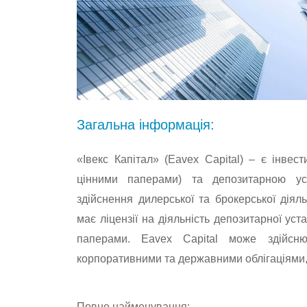
Загальна інформація:
«Івекс Капітал» (Eavex Capital) – є інве
цінними паперами) та депозитарною ус
здійснення дилерської та брокерської діяль
має ліцензії на діяльність депозитарної ус
паперами. Eavex Capital може здійсню
корпоративними та державними облігаціями
Повне найменування: