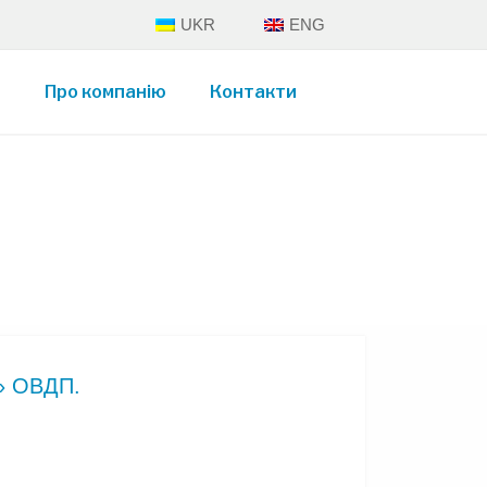
UKR
ENG
и
Про компанію
Контакти
х» ОВДП.