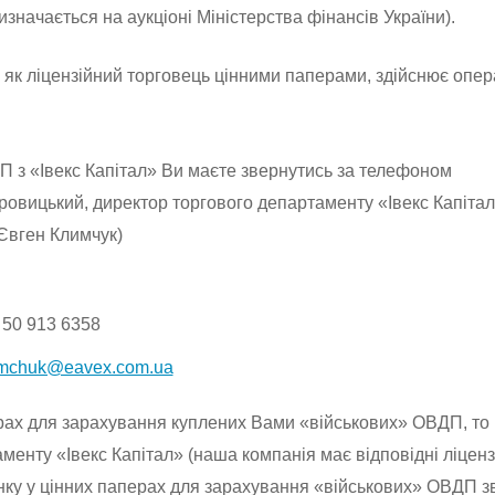
изначається на аукціоні Міністерства фінансів України).
 як ліцензійний торговець цінними паперами, здійснює операц
П з «Івекс Капітал» Ви маєте звернутись за телефоном
овицький, директор торгового департаменту «Івекс Капітал
(Євген Климчук)
 50 913 6358
ymchuk@eavex.com.ua
рах для зарахування куплених Вами «військових» ОВДП, то 
енту «Івекс Капітал» (наша компанія має відповідні ліцензії
унку у цінних паперах для зарахування «військових» ОВДП з