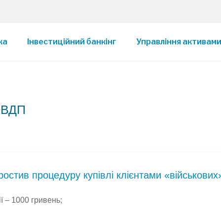
ка
Інвестиційний банкінг
Управління активам
 ОВДП
ростив процедуру купівлі клієнтами «військови
ії – 1000 гривень;