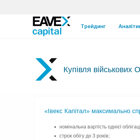
Трейдинг
Аналіти
Купівля військових
«Івекс Капітал» максимально сп
номінальна вартість однієї облігац
строк обігу до 3 років;