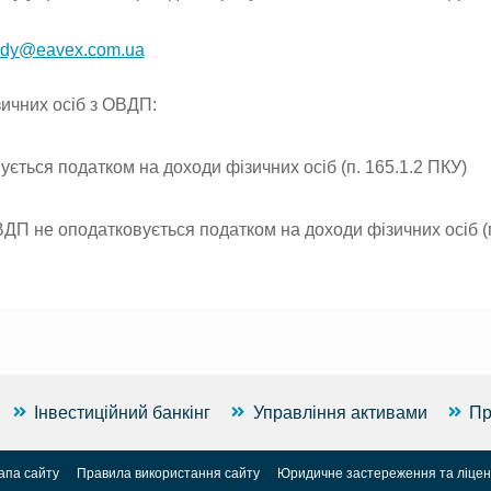
ody@eavex.com.ua
ичних осіб з ОВДП:
ється податком на доходи фізичних осіб (п. 165.1.2 ПКУ)
ВДП не оподатковується податком на доходи фізичних осіб (п
Інвестиційний банкінг
Управління активами
Пр
апа сайту
Правила використання сайту
Юридичне застереження та ліценз